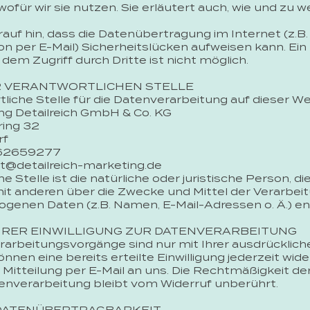
ofür wir sie nutzen. Sie erläutert auch, wie und zu
auf hin, dass die Datenübertragung im Internet (z.B.
 per E-Mail) Sicherheitslücken aufweisen kann. Ein
dem Zugriff durch Dritte ist nicht möglich.
R VERANTWORTLICHEN STELLE
liche Stelle für die Datenverarbeitung auf dieser Web
ng Detailreich GmbH & Co. KG
ing 32
rf
162659277
t@detailreich-marketing.de
e Stelle ist die natürliche oder juristische Person, die
t anderen über die Zwecke und Mittel der Verarbei
enen Daten (z.B. Namen, E-Mail-Adressen o. Ä.) en
HRER EINWILLIGUNG ZUR DATENVERARBEITUNG
rarbeitungsvorgänge sind nur mit Ihrer ausdrückliche
önnen eine bereits erteilte Einwilligung jederzeit wid
 Mitteilung per E-Mail an uns. Die Rechtmäßigkeit de
enverarbeitung bleibt vom Widerruf unberührt.