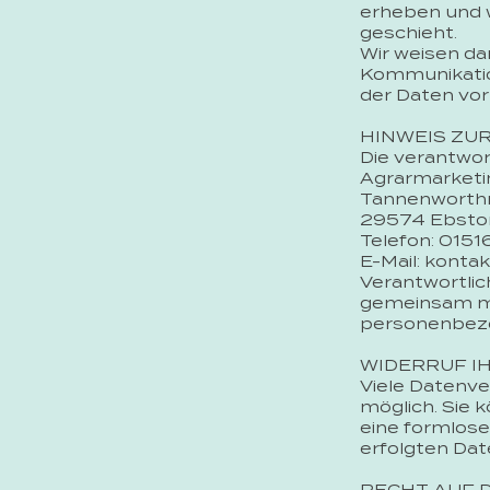
erheben und w
geschieht.
Wir weisen dar
Kommunikation
der Daten vor 
HINWEIS ZU
Die verantwort
Agrarmarketi
Tannenworthr
29574 Ebsto
Telefon: 015
E-Mail:
kontak
Verantwortlich
gemeinsam mi
personenbezog
WIDERRUF I
Viele Datenve
möglich. Sie k
eine formlose
erfolgten Dat