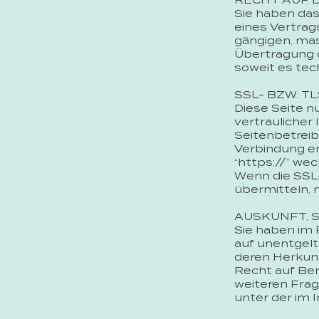
RECHT AUF 
Sie haben das 
eines Vertrags
gängigen, mas
Übertragung d
soweit es tec
SSL- BZW. 
Diese Seite 
vertraulicher 
Seitenbetreib
Verbindung er
“https://” we
Wenn die SSL-
übermitteln, 
AUSKUNFT, 
Sie haben im
auf unentgel
deren Herkun
Recht auf Ber
weiteren Fra
unter der im