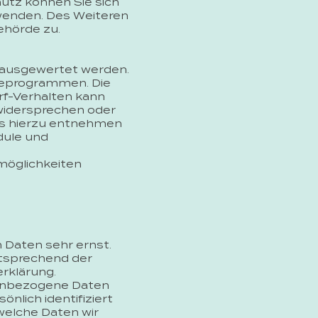
utz können Sie sich
wenden. Des Weiteren
ehörde zu.
h ausgewertet werden.
seprogrammen. Die
rf-Verhalten kann
 widersprechen oder
ils hierzu entnehmen
dule und
möglichkeiten
 Daten sehr ernst.
tsprechend der
rklärung.
nenbezogene Daten
lich identifiziert
welche Daten wir