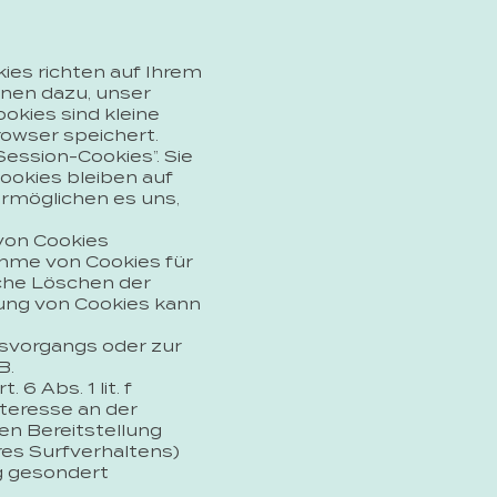
ies richten auf Ihrem
enen dazu, unser
okies sind kleine
rowser speichert.
ession-Cookies”. Sie
ookies bleiben auf
ermöglichen es uns,
 von Cookies
ahme von Cookies für
che Löschen der
rung von Cookies kann
svorgangs oder zur
B.
6 Abs. 1 lit. f
teresse an der
en Bereitstellung
res Surfverhaltens)
g gesondert