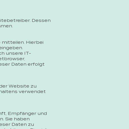
itebetreiber. Dessen
hmen.
mitteilen. Hierbei
 eingeben.
h unsere IT-
etbrowser,
eser Daten erfolgt
g der Website zu
rhaltens verwendet
unft, Empfänger und
n. Sie haben
ieser Daten zu