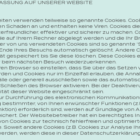
FASSUNG AUF UNSERER WEBSITE
eiten verwenden teilweise so genannte Cookies. Cook
n Schaden an und enthalten keine Viren. Cookies di
rfreundlicher, effektiver und sicherer zu machen. Co
die auf Ihrem Rechner abgelegt werden und die Ihr B
er von uns verwendeten Cookies sind so genannte “S
nde Ihres Besuchs automatisch gelöscht. Andere C
t gespeichert bis Sie diese löschen. Diese Cookies 
r beim nächsten Besuch wiederzuerkennen.
ren Browser so einstellen, dass Sie über das Setzen
rden und Cookies nur im Einzelfall erlauben, die Ann
le oder generell ausschließen sowie das automatis
Schließen des Browser aktivieren. Bei der Deaktivie
lität dieser Website eingeschränkt sein.
zur Durchführung des elektronischen Kommunikation
g bestimmter, von Ihnen erwünschter Funktionen (z.
ion) erforderlich sind, werden auf Grundlage von Art. 
hert. Der Websitebetreiber hat ein berechtigtes In
on Cookies zur technisch fehlerfreien und optimiert
e. Soweit andere Cookies (z.B. Cookies zur Analyse Ih
erden, werden diese in dieser Datenschutzerklärun