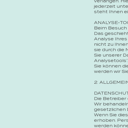
verlangen. H
jederzeit un
steht Ihnen e
ANALYSE-TO
Beim Besuch u
Das geschieh
Analyse Ihres
nicht zu Ihne
sie durch die
Sie unserer D
Analysetools”.
Sie können di
werden wir Si
2. ALLGEME
DATENSCHU
Die Betreiber
Wir behandel
gesetzlichen 
Wenn Sie die
erhoben. Pers
werden können