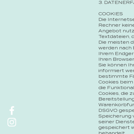
3. DATENER
COOKIES
Die Internets
Rechner keine
Angebot nutze
Textdateien, 
Die meisten d
werden nach E
Ihrem Endgerä
Ihren Browse
Sie können Ih
informiert we
bestimmte Fäl
Cookies beim 
die Funktiona
Cookies, die 
Bereitstellun
Warenkorbfunkt
DSGVO gespeic
Speicherung v
seiner Dienst
gespeichert w
behandelt.​​