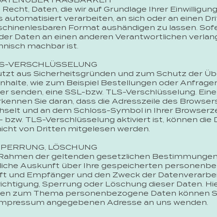
DATENÜBERTRAGBARKEIT
Recht, Daten, die wir auf Grundlage Ihrer Einwilligung
 automatisiert verarbeiten, an sich oder an einen Dr
chinenlesbaren Format aushändigen zu lassen. Sofer
er Daten an einen anderen Verantwortlichen verlange
hnisch machbar ist.
TLS-VERSCHLÜSSELUNG
nutzt aus Sicherheitsgründen und zum Schutz der Ü
Inhalte, wie zum Beispiel Bestellungen oder Anfragen,
er senden, eine SSL-bzw. TLS-Verschlüsselung. Eine
kennen Sie daran, dass die Adresszeile des Browsers 
chselt und an dem Schloss-Symbol in Ihrer Browserze
 bzw. TLS-Verschlüsselung aktiviert ist, können die D
nicht von Dritten mitgelesen werden.
SPERRUNG, LÖSCHUNG
 Rahmen der geltenden gesetzlichen Bestimmungen 
tliche Auskunft über Ihre gespeicherten personenb
ft und Empfänger und den Zweck der Datenverarbeit
ichtigung, Sperrung oder Löschung dieser Daten. Hi
gen zum Thema personenbezogene Daten können Sie 
 Impressum angegebenen Adresse an uns wenden.