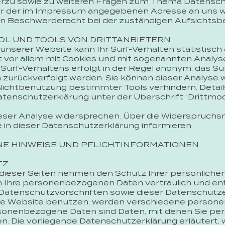
ierzu sowie zu weiteren Fragen zum Thema Datensch
ter der im Impressum angegebenen Adresse an uns 
in Beschwerderecht bei der zuständigen Aufsichtsb
OL UND TOOLS VON DRITTANBIETERN
nserer Website kann Ihr Surf-Verhalten statistisc
t vor allem mit Cookies und mit sogenannten Analy
 Surf-Verhaltens erfolgt in der Regel anonym; das Su
n zurückverfolgt werden. Sie können dieser Analyse
 Nichtbenutzung bestimmter Tools verhindern. Deta
atenschutzerklärung unter der Überschrift “Drittmo
eser Analyse widersprechen. Über die Widerspruchs
e in dieser Datenschutzerklärung informieren.
INE HINWEISE UND PFLICHTINFORMATIONEN
TZ
 dieser Seiten nehmen den Schutz Ihrer persönlichen
n Ihre personenbezogenen Daten vertraulich und en
Datenschutzvorschriften sowie dieser Datenschutze
se Website benutzen, werden verschiedene perso
onenbezogene Daten sind Daten, mit denen Sie persön
. Die vorliegende Datenschutzerklärung erläutert, 