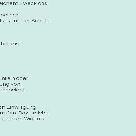
 welchem Zweck das
 bei der
 lückenloser Schutz
site ist:
 allein oder
tung von
tscheidet.
n Einwilligung
errufen. Dazu reicht
r bis zum Widerruf