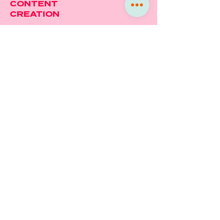
CONTENT
CREATION
Vom Onepager bis zur
komplexen Website, vom
einzelnen Social Media Kanal
bis zur Gesamtstrategie – wir
helfen Ihnen mit Design &
Content.
FOTO- &
VIDEO-
PRODUKTIONEN
Da Bilder bekanntlich mehr
sagen als tausend Worte,
unterstützen wir Sie
selbstverständlich auch in der
(Bewegt-) Bildproduktion.